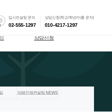
입시컨설팅 문의
상담신청(학교/학년/이름 문자)
02-555-1297
010-4217-1297
티
상담신청
길
미래인재컨설팅 NEWS