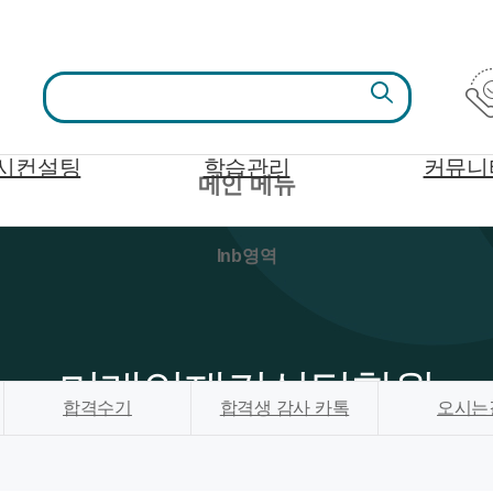
시컨설팅
학습관리
커뮤니
메인 메뉴
lnb영역
미래인재컨설팅학원
합격수기
합격생 감사 카톡
오시는