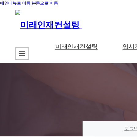
메인메뉴로 이동
본문으로 이동
미래인재컨설팅
입시
로그