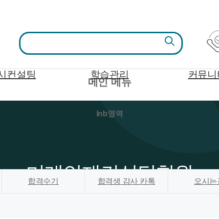
시컨설팅
학습관리
커뮤니
메인 메뉴
lnb영역
미래인재컨설팅학원
합격수기
합격생 감사 카톡
오시는