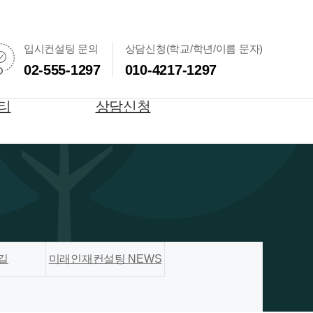
입시컨설팅 문의
상담신청(학교/학년/이름 문자)
02-555-1297
010-4217-1297
티
상담신청
길
미래인재컨설팅 NEWS