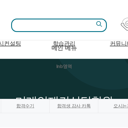
시컨설팅
학습관리
커뮤니
메인 메뉴
lnb영역
미래인재컨설팅학원
합격수기
합격생 감사 카톡
오시는