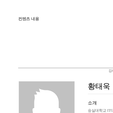
컨텐츠 내용
강
황태욱
소개
숭실대학교 IT