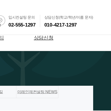
입시컨설팅 문의
상담신청(학교/학년/이름 문자)
02-555-1297
010-4217-1297
티
상담신청
길
미래인재컨설팅 NEWS