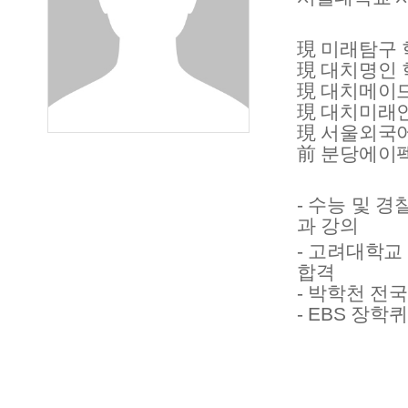
現 미래탐구 
現 대치명인 
現 대치메이
現 대치미래
現 서울외국
前 분당에이
- 수능 및 
과 강의
- 고려대학교
합격
- 박학천 전
- EBS 장학퀴