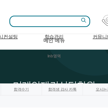
시컨설팅
학습관리
커뮤니
메인 메뉴
lnb영역
미래인재컨설팅학원
합격수기
합격생 감사 카톡
오시는