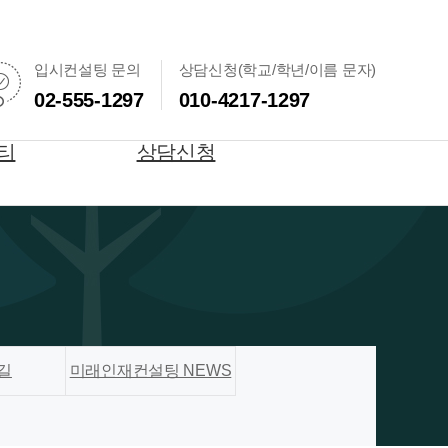
입시컨설팅 문의
상담신청(학교/학년/이름 문자)
02-555-1297
010-4217-1297
티
상담신청
길
미래인재컨설팅 NEWS