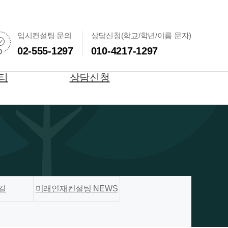
입시컨설팅 문의
상담신청(학교/학년/이름 문자)
02-555-1297
010-4217-1297
티
상담신청
길
미래인재컨설팅 NEWS