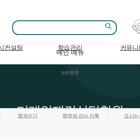
시컨설팅
학습관리
커뮤니
메인 메뉴
lnb영역
미래인재컨설팅학원
합격수기
합격생 감사 카톡
오시는